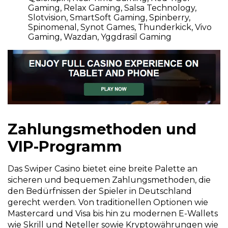
Gaming, Relax Gaming, Salsa Technology,
Slotvision, SmartSoft Gaming, Spinberry,
Spinomenal, Synot Games, Thunderkick, Vivo
Gaming, Wazdan, Yggdrasil Gaming
Zahlungsmethoden und
VIP-Programm
Das Swiper Casino bietet eine breite Palette an
sicheren und bequemen Zahlungsmethoden, die
den Bedürfnissen der Spieler in Deutschland
gerecht werden. Von traditionellen Optionen wie
Mastercard und Visa bis hin zu modernen E-Wallets
wie Skrill und Neteller sowie Kryptowährungen wie