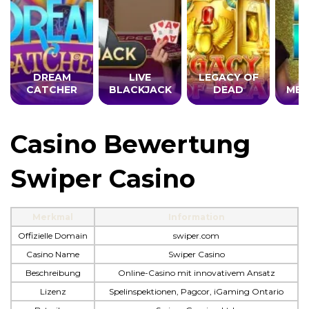
DREAM
LIVE
LEGACY OF
CATCHER
BLACKJACK
DEAD
MEG
Casino Bewertung
Swiper Casino
Merkmal
Information
Offizielle Domain
swiper.com
Casino Name
Swiper Casino
Beschreibung
Online-Casino mit innovativem Ansatz
Lizenz
Spelinspektionen, Pagcor, iGaming Ontario