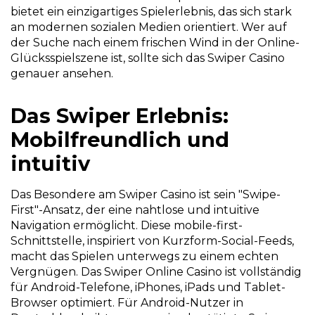
bietet ein einzigartiges Spielerlebnis, das sich stark
an modernen sozialen Medien orientiert. Wer auf
der Suche nach einem frischen Wind in der Online-
Glücksspielszene ist, sollte sich das Swiper Casino
genauer ansehen.
Das Swiper Erlebnis:
Mobilfreundlich und
intuitiv
Das Besondere am Swiper Casino ist sein "Swipe-
First"-Ansatz, der eine nahtlose und intuitive
Navigation ermöglicht. Diese mobile-first-
Schnittstelle, inspiriert von Kurzform-Social-Feeds,
macht das Spielen unterwegs zu einem echten
Vergnügen. Das Swiper Online Casino ist vollständig
für Android-Telefone, iPhones, iPads und Tablet-
Browser optimiert. Für Android-Nutzer in