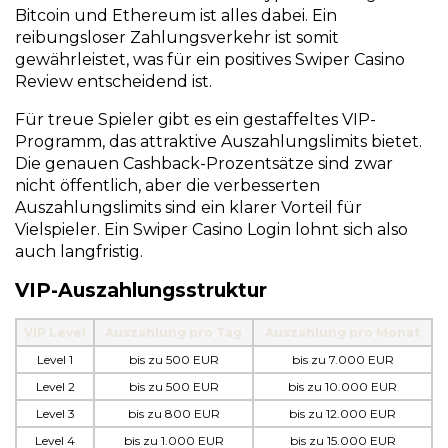
Bitcoin und Ethereum ist alles dabei. Ein
reibungsloser Zahlungsverkehr ist somit
gewährleistet, was für ein positives Swiper Casino
Review entscheidend ist.
Für treue Spieler gibt es ein gestaffeltes VIP-
Programm, das attraktive Auszahlungslimits bietet.
Die genauen Cashback-Prozentsätze sind zwar
nicht öffentlich, aber die verbesserten
Auszahlungslimits sind ein klarer Vorteil für
Vielspieler. Ein Swiper Casino Login lohnt sich also
auch langfristig.
VIP-Auszahlungsstruktur
VIP Level
Auszahlung pro Tag
Auszahlung pro Monat
Level 1
bis zu 500 EUR
bis zu 7.000 EUR
Level 2
bis zu 500 EUR
bis zu 10.000 EUR
Level 3
bis zu 800 EUR
bis zu 12.000 EUR
Level 4
bis zu 1.000 EUR
bis zu 15.000 EUR