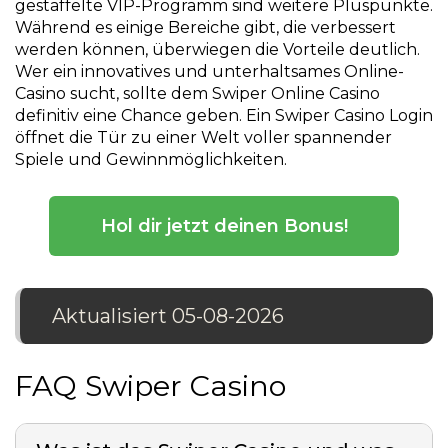
gestaffelte VIP-Programm sind weitere Pluspunkte.
Während es einige Bereiche gibt, die verbessert
werden können, überwiegen die Vorteile deutlich.
Wer ein innovatives und unterhaltsames Online-
Casino sucht, sollte dem Swiper Online Casino
definitiv eine Chance geben. Ein Swiper Casino Login
öffnet die Tür zu einer Welt voller spannender
Spiele und Gewinnmöglichkeiten.
Hol dir jetzt deinen Bonus!
Aktualisiert 05-08-2026
FAQ Swiper Casino